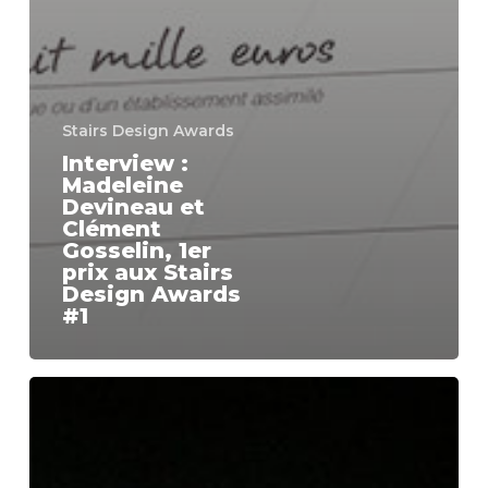
Stairs Design Awards
Interview :
Madeleine
Devineau et
Clément
Gosselin, 1er
prix aux Stairs
Design Awards
#1
Interview
:
Amaury
Pluyaut,