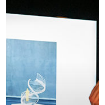
2ème
prix
aux
Stairs
Design
Awards
#1