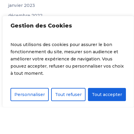
janvier 2023
décembre 2022
Gestion des Cookies
novembre 2022
octobre 2022
Nous utilisons des cookies pour assurer le bon
juillet 2022
fonctionnement du site, mesurer son audience et
juin 2022
améliorer votre expérience de navigation. Vous
pouvez accepter, refuser ou personnaliser vos choix
mars 2022
à tout moment.
janvier 2022
juillet 2021
Personnaliser
Tout refuser
Tout accepter
mars 2021
février 2021
janvier 2021
décembre 2020