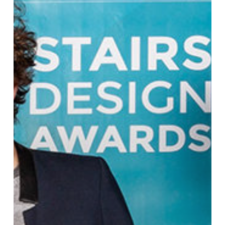
aux
Stairs
Design
Awards
#1