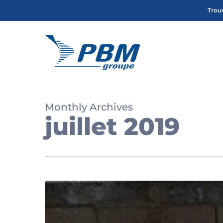
Skip
Trou
to
main
content
Monthly Archives
juillet 2019
PBM
participe
au