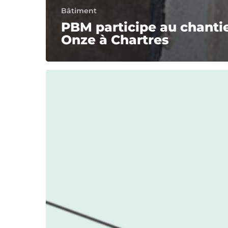
Bâtiment
PBM participe au chanti
Onze à Chartres
Quelles
sont
les
différences
entre
un
escalier
droit
et
un
escalier
hélicoïdal