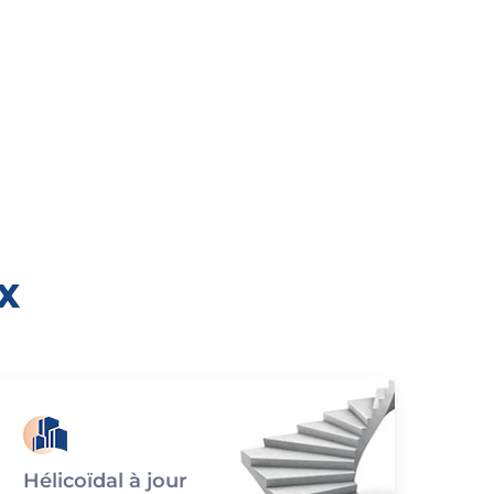
X
Hélicoïdal à jour