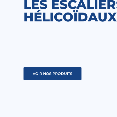
LES ESCALIER
HÉLICOÏDAUX
VOIR NOS PRODUITS
Hit enter to search or ESC to close