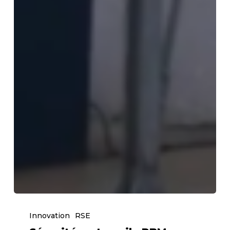
Sécurité
au
Innovation
RSE
travail