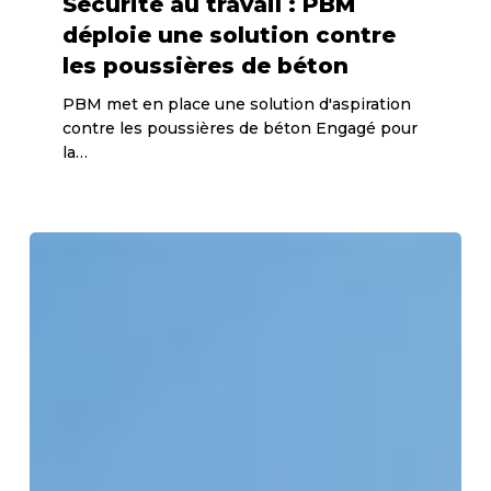
Sécurité au travail : PBM
:
déploie une solution contre
PBM
les poussières de béton
déploie
PBM met en place une solution d'aspiration
une
contre les poussières de béton Engagé pour
solution
la…
contre
les
poussières
PBM
de
Groupe
béton
récompensé
par
la
médaille
d’argent
EcoVadis