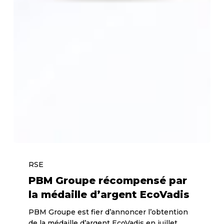
PBM
Groupe
RSE
récompensé
PBM Groupe récompensé par
par
la médaille d’argent EcoVadis
la
PBM Groupe est fier d’annoncer l’obtention
médaille
de la médaille d’argent EcoVadis en juillet