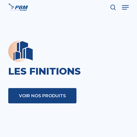
Men
Skip
to
search
Close
main
Menu
content
LES FINITIONS
VOIR NOS PRODUITS