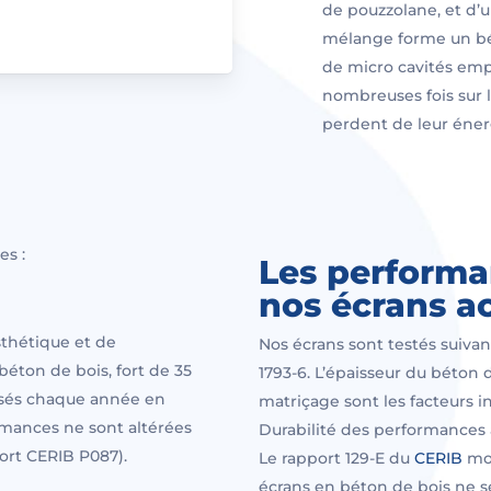
de pouzzolane, et d’u
mélange forme un bé
de micro cavités empr
nombreuses fois sur l
perdent de leur énerg
es :
Les performa
nos écrans a
sthétique et de
Nos écrans sont testés suivan
éton de bois, fort de 35
1793-6. L’épaisseur du béton d
lisés chaque année en
matriçage sont les facteurs i
mances ne sont altérées
Durabilité des performances 
port CERIB P087).
Le rapport 129-E du
CERIB
mon
écrans en béton de bois ne se