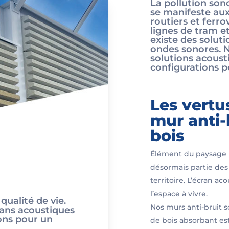
La pollution sono
se manifeste au
routiers et ferro
lignes de tram et
existe des soluti
ondes sonores. 
solutions acoust
configurations p
Les vertu
mur anti-
bois
Élément du paysage ur
désormais partie de
territoire. L’écran a
l’espace à vivre.
qualité de vie.
Nos murs anti-bruit s
rans acoustiques
ons pour un
de bois absorbant est 