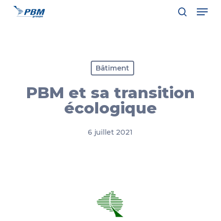
Men
Skip
to
search
Close
main
Menu
content
Bâtiment
PBM et sa transition
écologique
6 juillet 2021