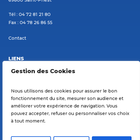
69800 Saint-Priest
Tél : 04 72 81 21 80
Fax : 04 78 26 86 55
Contact
LIENS
Eurobéton
Gestion des Cookies
Concours PBM
Site de Constantin
Nous utilisons des cookies pour assurer le bon
fonctionnement du site, mesurer son audience et
Préférences de Cookies
améliorer votre expérience de navigation. Vous
pouvez accepter, refuser ou personnaliser vos choix
à tout moment.
© 2026 Groupe PBM. |
Mentions Légales
| Site réalisé
par
Arkanite