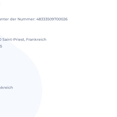
:
 unter der Nummer: 48333509700026
e
 Saint-Priest, Frankreich
55
nkreich