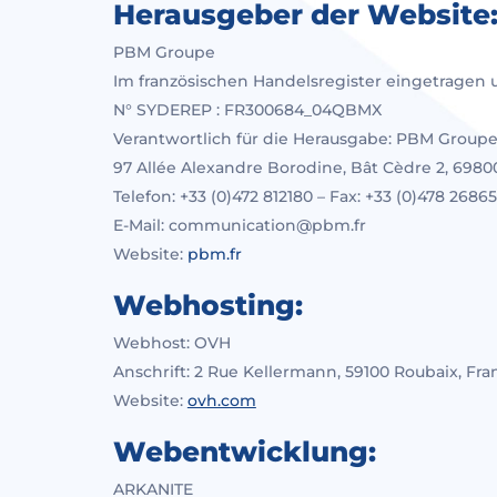
Herausgeber der Website
PBM Groupe
Im französischen Handelsregister eingetragen
N° SYDEREP : FR300684_04QBMX
Verantwortlich für die Herausgabe: PBM Group
97 Allée Alexandre Borodine, Bât Cèdre 2, 69800
Telefon: +33 (0)472 812180 – Fax: +33 (0)478 2686
E-Mail: communication@pbm.fr
Website:
pbm.fr
Hit enter to search or ESC to close
Webhosting:
Webhost: OVH
Anschrift: 2 Rue Kellermann, 59100 Roubaix, Fra
Website:
ovh.com
Webentwicklung:
ARKANITE