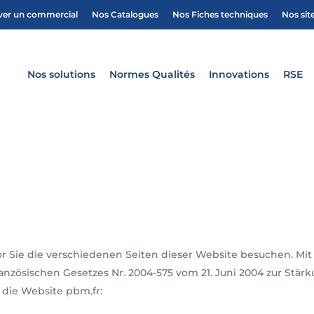
ver un commercial
Nos Catalogues
Nos Fiches techniques
Nos sit
Nos solutions
Normes Qualités
Innovations
RSE
or Sie die verschiedenen Seiten dieser Website besuchen. M
zösischen Gesetzes Nr. 2004-575 vom 21. Juni 2004 zur Stärku
 die Website pbm.fr: