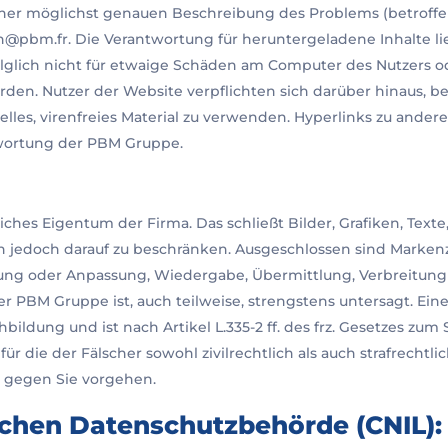
it einer möglichst genauen Beschreibung des Problems (betro
bm.fr. Die Verantwortung für heruntergeladene Inhalte liegt 
lich nicht für etwaige Schäden am Computer des Nutzers od
den. Nutzer der Website verpflichten sich darüber hinaus, b
lles, virenfreies Material zu verwenden. Hyperlinks zu andere
ntwortung der PBM Gruppe.
liches Eigentum der Firma. Das schließt Bilder, Grafiken, Text
h jedoch darauf zu beschränken. Ausgeschlossen sind Markenz
ung oder Anpassung, Wiedergabe, Übermittlung, Verbreitung
BM Gruppe ist, auch teilweise, strengstens untersagt. Eine s
ldung und ist nach Artikel L.335-2 ff. des frz. Gesetzes zum 
für die der Fälscher sowohl zivilrechtlich als auch strafrechtli
h gegen Sie vorgehen.
schen Datenschutzbehörde (CNIL):