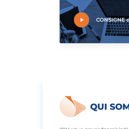
Play
CONSIGNE dé
Video
QUI SO