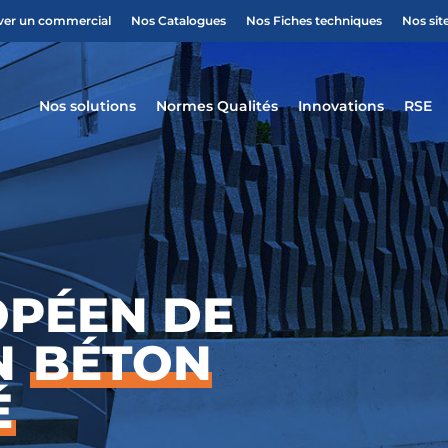
ver un commercial
Nos Catalogues
Nos Fiches techniques
Nos sit
Nos solutions
Normes Qualités
Innovations
RSE
OPÉEN DE
EN
BÉTON
É