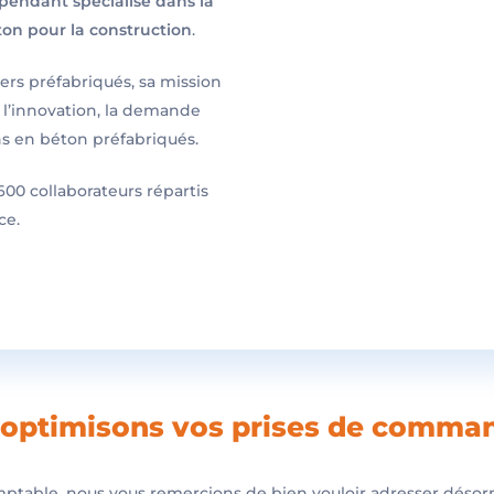
pendant spécialisé dans la
ton pour la construction
.
iers préfabriqués, sa mission
 l’innovation, la demande
ns en béton préfabriqués.
00 collaborateurs répartis
ce.
s optimisons vos prises de comma
omptable, nous vous remercions de bien vouloir adresser déso