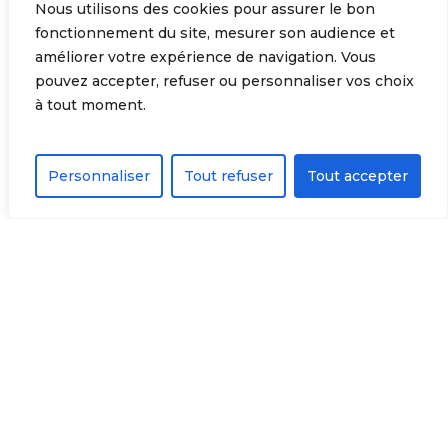
Nous utilisons des cookies pour assurer le bon
fonctionnement du site, mesurer son audience et
améliorer votre expérience de navigation. Vous
pouvez accepter, refuser ou personnaliser vos choix
à tout moment.
Ein unabhängiges
Personnaliser
Tout refuser
Tout accepter
französisches Unternehmen
An der Spitze Europas
PBM produziert jährlich 50 000 Fertigteiltreppen
und ist in der Lage, den gesamten Bedarf des
französischen Markts abzudecken. Daneben baut
PBM auch das Exportgeschäft aus, u. a. durch die
Übernahme der englischen Firma Barcon und der
schweizerischen Fima Constantin.