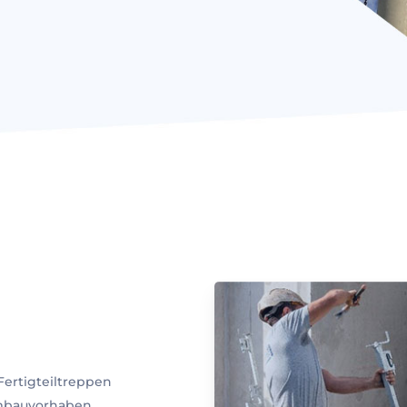
Fertigteiltreppen
Umbauvorhaben