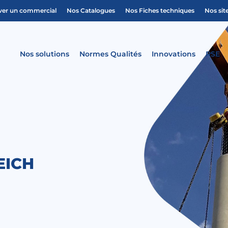
ver un commercial
Nos Catalogues
Nos Fiches techniques
Nos sit
Nos solutions
Normes Qualités
Innovations
RSE
EICH
U