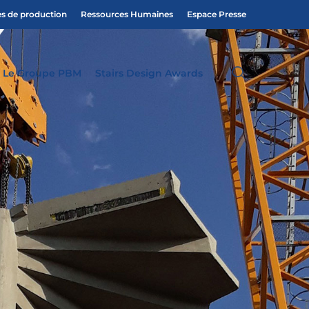
es de production
Ressources Humaines
Espace Presse
search
Le Groupe PBM
Stairs Design Awards