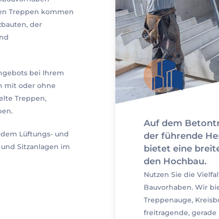
gten Treppen kommen
bauten, der
und
angebots bei Ihrem
n mit oder ohne
lte Treppen,
pen.
Auf dem Betontr
rdem Lüftungs- und
der führende He
 und Sitzanlagen im
bietet eine brei
den Hochbau.
Nutzen Sie die Vielf
Bauvorhaben. Wir bi
Treppenauge, Kreisb
freitragende, gerad