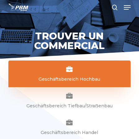
Men
Skip
to
search
Close
main
Menu
content
TROUVER UN
COMMERCIAL
Geschäftsbereich Hochbau
Geschäftsbereich Tiefbau/Straẞenbau
Geschäftsbereich Handel