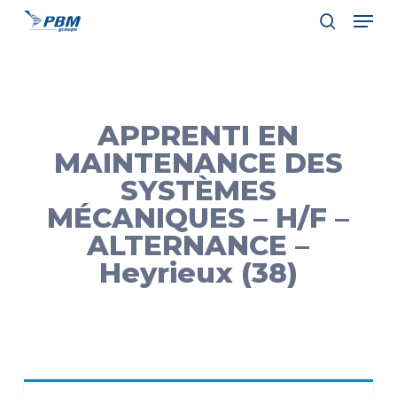
Men
Skip
to
search
Close
main
Menu
content
APPRENTI EN
MAINTENANCE DES
SYSTÈMES
MÉCANIQUES – H/F –
ALTERNANCE –
Heyrieux (38)