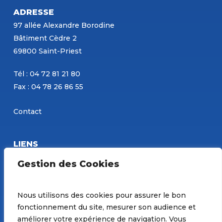
ADRESSE
97 allée Alexandre Borodine
Bâtiment Cèdre 2
69800 Saint-Priest
Tél : 04 72 81 21 80
Fax : 04 78 26 86 55
Contact
LIENS
Eurobéton
Gestion des Cookies
Concours PBM
Site de Constantin
Nous utilisons des cookies pour assurer le bon
fonctionnement du site, mesurer son audience et
Préférences de Cookies
améliorer votre expérience de navigation. Vous