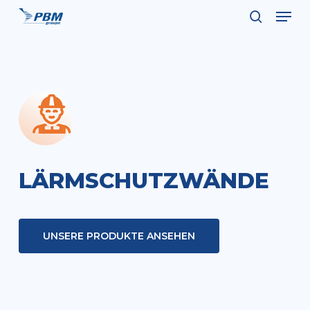
Men
Skip
to
search
Close
main
Menu
content
LÄRMSCHUTZWÄNDE
UNSERE PRODUKTE ANSEHEN